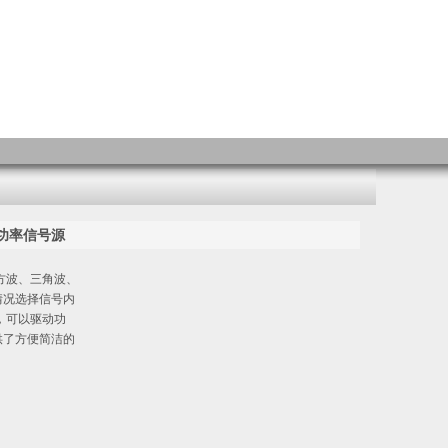
4/功率信号源
、方波、三角波、
情况选择信号内
，可以驱动功
供了方便简洁的